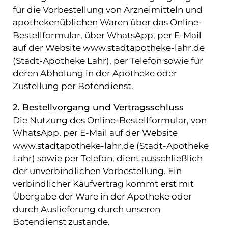
für die Vorbestellung von Arzneimitteln und
n
apothekenüblichen Waren über das Online-
s
Bestellformular, über WhatsApp, per E-Mail
S
auf der Website www.stadtapotheke-lahr.de
e
(Stadt-Apotheke Lahr), per Telefon sowie für
r
deren Abholung in der Apotheke oder
v
Zustellung per Botendienst.
i
2. Bestellvorgang und Vertragsschluss
c
Die Nutzung des Online-Bestellformular, von
e
WhatsApp, per E-Mail auf der Website
www.stadtapotheke-lahr.de (Stadt-Apotheke
A
Lahr) sowie per Telefon, dient ausschließlich
n
der unverbindlichen Vorbestellung. Ein
g
verbindlicher Kaufvertrag kommt erst mit
e
Übergabe der Ware in der Apotheke oder
b
durch Auslieferung durch unseren
o
Botendienst zustande.
t