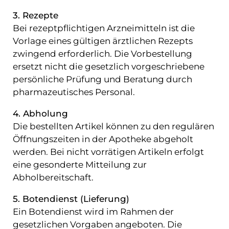
e
3. Rezepte
Bei rezeptpflichtigen Arzneimitteln ist die
V
Vorlage eines gültigen ärztlichen Rezepts
o
zwingend erforderlich. Die Vorbestellung
r
ersetzt nicht die gesetzlich vorgeschriebene
b
persönliche Prüfung und Beratung durch
e
pharmazeutisches Personal.
s
t
4. Abholung
e
Die bestellten Artikel können zu den regulären
l
Öffnungszeiten in der Apotheke abgeholt
l
werden. Bei nicht vorrätigen Artikeln erfolgt
e
eine gesonderte Mitteilung zur
n
Abholbereitschaft.
K
5. Botendienst (Lieferung)
a
Ein Botendienst wird im Rahmen der
r
gesetzlichen Vorgaben angeboten. Die