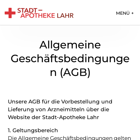
S
MENÜ
C
H
L
Allgemeine
I
E
Geschäftsbedingunge
S
S
n (AGB)
E
N
Unsere AGB für die Vorbestellung und
Ü
Lieferung von Arzneimitteln über die
b
Website der Stadt-Apotheke Lahr
e
1. Geltungsbereich
r
Die Allgemeine Geschäftsbedingungen gelten
u